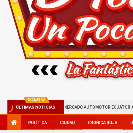
EXCLUSIVA
ORIA QUE ACELERA EL MERCADO AUTOMOTOR ECUATORIANO
ÚLTIMAS NOTICIAS
POLÍTICA
CIUDAD
CRONICA ROJA
D