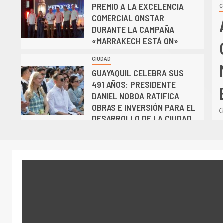
PREMIO A LA EXCELENCIA
C
COMERCIAL ONSTAR
FICIOS DEL TRATADO DE
DURANTE LA CAMPAÑA
«MARRAKECH ESTÁ ON»
E COMERCIO ENTRE ECUADOR
CIUDAD
ANADÁ
GUAYAQUIL CELEBRA SUS
4
491 AÑOS: PRESIDENTE
io de 2026
zonastreaming
DANIEL NOBOA RATIFICA
OBRAS E INVERSIÓN PARA EL
DESARROLLO DE LA CIUDAD
CIUDAD
5
BENEFICIOS DEL TRATADO
DE LIBRE COMERCIO ENTRE
ECUADOR Y CANADÁ