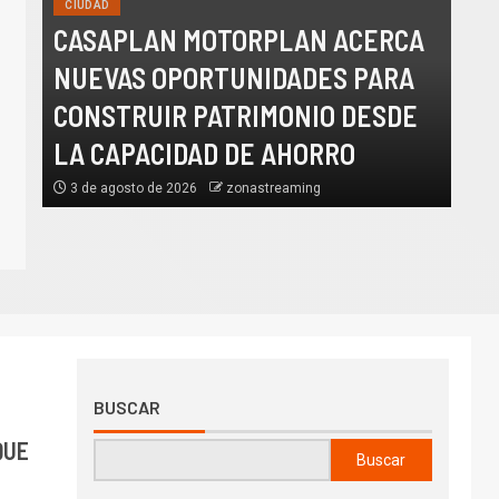
CIUDAD
CIUDAD
CASAPLAN MOTORPLAN ACERCA
CASAPLAN MOTORPLAN ACE
NUEVAS OPORTUNIDADES PARA
NUEVAS OPORTUNIDADES PA
CONSTRUIR PATRIMONIO DESDE
CONSTRUIR PATRIMONIO DES
LA CAPACIDAD DE AHORRO
3 de agosto de 2026
zonastreaming
CAPACIDAD DE AHORRO
3 de agosto de 2026
zonastreaming
BUSCAR
QUE
Buscar