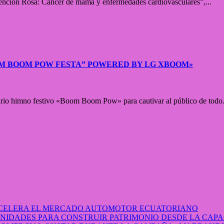
vención Rosa: Cáncer de mama y enfermedades cardiovasculares”,...
OM BOOM POW FESTA” POWERED BY LG XBOOM»
dario himno festivo «Boom Boom Pow» para cautivar al público de todo.
 ACELERA EL MERCADO AUTOMOTOR ECUATORIANO
IDADES PARA CONSTRUIR PATRIMONIO DESDE LA CAP