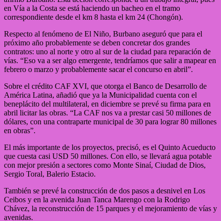
en Vía a la Costa se está haciendo un bacheo en el tramo
correspondiente desde el km 8 hasta el km 24 (Chongón).
Respecto al fenómeno de El Niño, Burbano aseguró que para el
próximo año probablemente se deben concretar dos grandes
contratos: uno al norte y otro al sur de la ciudad para reparación de
vías. “Eso va a ser algo emergente, tendríamos que salir a mapear en
febrero o marzo y probablemente sacar el concurso en abril”.
Sobre el crédito CAF XVI, que otorga el Banco de Desarrollo de
América Latina, añadió que ya la Municipalidad cuenta con el
beneplácito del multilateral, en diciembre se prevé su firma para en
abril licitar las obras. “La CAF nos va a prestar casi 50 millones de
dólares, con una contraparte municipal de 30 para lograr 80 millones
en obras”.
El más importante de los proyectos, precisó, es el Quinto Acueducto
que cuesta casi USD 50 millones. Con ello, se llevará agua potable
con mejor presión a sectores como Monte Sinaí, Ciudad de Dios,
Sergio Toral, Balerio Estacio.
También se prevé la construcción de dos pasos a desnivel en Los
Ceibos y en la avenida Juan Tanca Marengo con la Rodrigo
Chávez, la reconstrucción de 15 parques y el mejoramiento de vías y
avenidas.