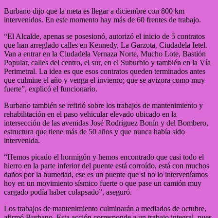
Burbano dijo que la meta es llegar a diciembre con 800 km
intervenidos. En este momento hay más de 60 frentes de trabajo.
“El Alcalde, apenas se posesionó, autorizó el inicio de 5 contratos
que han arreglado calles en Kennedy, La Garzota, Ciudadela Ietel.
Van a entrar en la Ciudadela Vernaza Norte, Mucho Lote, Bastión
Popular, calles del centro, el sur, en el Suburbio y también en la Vía
Perimetral. La idea es que esos contratos queden terminados antes
que culmine el año y venga el invierno; que se avizora como muy
fuerte”, explicó el funcionario.
Burbano también se refirió sobre los trabajos de mantenimiento y
rehabilitación en el paso vehicular elevado ubicado en la
intersección de las avenidas José Rodríguez Bonín y del Bombero,
estructura que tiene más de 50 años y que nunca había sido
intervenida.
“Hemos picado el hormigón y hemos encontrado que casi todo el
hierro en la parte inferior del puente está corroído, está con muchos
daños por la humedad, ese es un puente que si no lo interveníamos
hoy en un movimiento sísmico fuerte o que pase un camión muy
cargado podía haber colapsado”, aseguró.
Los trabajos de mantenimiento culminarán a mediados de octubre,
afirmó Burbano. Esta acción corresponde a un trabajo integral, pues