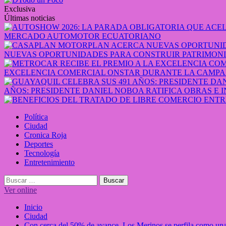
contenido
Exclusiva
Últimas noticias
MERCADO AUTOMOTOR ECUATORIANO
NUEVAS OPORTUNIDADES PARA CONSTRUIR PATRIMONI
EXCELENCIA COMERCIAL ONSTAR DURANTE LA CAMPA
AÑOS: PRESIDENTE DANIEL NOBOA RATIFICA OBRAS E 
Menú
Política
principal
Ciudad
Cronica Roja
Deportes
Tecnología
Entretenimiento
Buscar:
Ver online
Inicio
Ciudad
Con cerca del 50% de avance, Los Merinos se perfila como una 