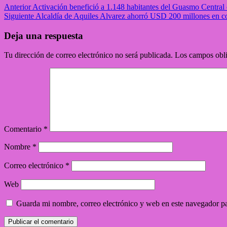
Post
Anterior
Activación benefició a 1.148 habitantes del Guasmo Central 
Siguiente
Alcaldía de Aquiles Alvarez ahorró USD 200 millones en co
navigation
Deja una respuesta
Tu dirección de correo electrónico no será publicada.
Los campos obli
Comentario
*
Nombre
*
Correo electrónico
*
Web
Guarda mi nombre, correo electrónico y web en este navegador p