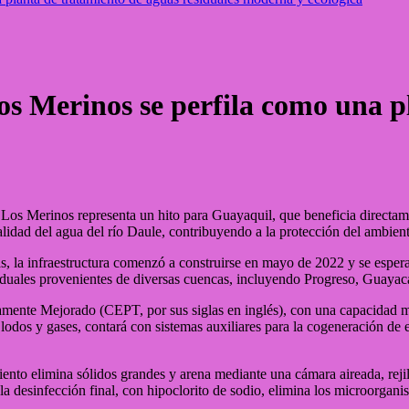
os Merinos se perfila como una p
 Los Merinos representa un hito para Guayaquil, que beneficia directame
calidad del agua del río Daule, contribuyendo a la protección del ambient
as, la infraestructura comenzó a construirse en mayo de 2022 y se espe
iduales provenientes de diversas cuencas, incluyendo Progreso, Guayac
ente Mejorado (CEPT, por sus siglas en inglés), con una capacidad má
odos y gases, contará con sistemas auxiliares para la cogeneración de en
miento elimina sólidos grandes y arena mediante una cámara aireada, rejil
la desinfección final, con hipoclorito de sodio, elimina los microorgan