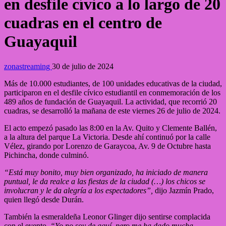
en desfile cívico a lo largo de 20
cuadras en el centro de
Guayaquil
zonastreaming
30 de julio de 2024
Más de 10.000 estudiantes, de 100 unidades educativas de la ciudad,
participaron en el desfile cívico estudiantil en conmemoración de los
489 años de fundación de Guayaquil. La actividad, que recorrió 20
cuadras, se desarrolló la mañana de este viernes 26 de julio de 2024.
El acto empezó pasado las 8:00 en la Av. Quito y Clemente Ballén,
a la altura del parque La Victoria. Desde ahí continuó por la calle
Vélez, girando por Lorenzo de Garaycoa, Av. 9 de Octubre hasta
Pichincha, donde culminó.
“Está muy bonito, muy bien organizado, ha iniciado de manera
puntual, le da realce a las fiestas de la ciudad (…) los chicos se
involucran y le da alegría a los espectadores”,
dijo Jazmín Prado,
quien llegó desde Durán.
También la esmeraldeña Leonor Glinger dijo sentirse complacida
con el evento.
“Yo no soy de aquí, pero me ha dado mucha