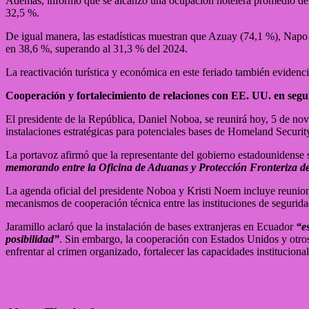
Además, informó que se alcanzó una ocupación hotelera promedio del 
32,5 %.
De igual manera, las estadísticas muestran que Azuay (74,1 %), Napo 
en 38,6 %, superando al 31,3 % del 2024.
La reactivación turística y económica en este feriado también evidenc
Cooperación y fortalecimiento de relaciones con EE. UU. en seg
El presidente de la República, Daniel Noboa, se reunirá hoy, 5 de no
instalaciones estratégicas para potenciales bases de Homeland Securit
La portavoz afirmó que la representante del gobierno estadounidense
memorando entre la Oficina de Aduanas y Protección Fronteriza de 
La agenda oficial del presidente Noboa y Kristi Noem incluye reuniones
mecanismos de cooperación técnica entre las instituciones de segurid
Jaramillo aclaró que la instalación de bases extranjeras en Ecuador
“e
posibilidad”
. Sin embargo, la cooperación con Estados Unidos y otros 
enfrentar al crimen organizado, fortalecer las capacidades instituciona