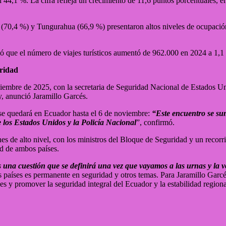
44,1 %. La cifra refleja un crecimiento de 11,6 puntos porcentuales, 
(70,4 %) y Tungurahua (66,9 %) presentaron altos niveles de ocupación 
ió que el número de viajes turísticos aumentó de 962.000 en 2024 a 1,1
uridad
viembre de 2025, con la secretaria de Seguridad Nacional de Estados Un
y, anunció Jaramillo Garcés.
 se quedará en Ecuador hasta el 6 de noviembre:
“Este encuentro se sum
los Estados Unidos y la Policía Nacional
”, confirmó.
 de alto nivel, con los ministros del Bloque de Seguridad y un recorrid
ad de ambos países.
s una cuestión que se definirá una vez que vayamos a las urnas y la 
países es permanente en seguridad y otros temas. Para Jaramillo Garcés
les y promover la seguridad integral del Ecuador y la estabilidad regiona