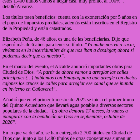
estos 1.400 títulos vamos a llegar casi, muy pronto, al 100%”,
detalló Alvarez.
Los títulos traen beneficios: cuenta con la exoneración por 5 años en
el pago de impuestos prediales, además están inscritos en el Registro
de la Propiedad y están catastrados.
Elizabeth Peña, de 46 años, es una de las beneficiarias. Dijo que
esperó más de 6 años para tener su título.
“Ya nadie nos va a sacar,
vivíamos en la incertidumbre de que nos iban a desalojar, ahora sí
podemos decir que es nuestro”.
En el marco del evento, el Alcalde anunció importantes obras para
Ciudad de Dios.
“A partir de ahora vamos a arreglar las calles
principales (…) hablamos con Emapag para que arregle con ductos
cajones los cruces de calles para arreglar ese canal que se inunda
en invierno en Cañaveral”.
Añadió que en el primer trimestre de 2025 se inicia el primer tramo
del Quinto Acueducto que llevará agua potable a diversos sectores
populares de la ciudad.
“La obra demora 17 meses, la vamos a
inaugurar con la bendición de Dios en septiembre, octubre de
2026”.
En lo que va del año, se han entregado 2.700 títulos en Ciudad de
Dios que, junto a los 1.480 títulos de otras cooperativas suman un