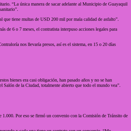
nitario. “La única manera de sacar adelante al Municipio de Guayaquil
anitario”.
al que tiene multas de USD 200 mil por mala calidad de asfalto”.
 de 6 o 7 meses, el contratista interpuso acciones legales para
traloría nos llevaría presos, así es el sistema, en 15 o 20 días
stos bienes era casi obligación, han pasado años y no se han
n el Salón de la Ciudad, totalmente abierto que todo el mundo vea”.
de 1.000. Por eso se firmó un convenio con la Comisión de Tránsito de
operando y cada una tiene un contrato con un consorcio. “Me