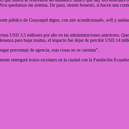
os quedamos sin sistema. De paso, siendo honesto, si hacen una corrida 
porte público de Guayaquil digno, con aire acondicionado, wifi y unid
rsus USD 3,5 millones por año en las administraciones anteriores. Qu
nanza para bajar multas, el impacto fue dejar de percibir USD 14 mil
 pagar porcentaje de agencia, esas cosas no se cuentan”.
nte entregará textos escolares en la ciudad con la Fundación Ecuado