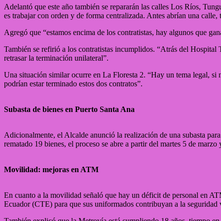
Adelantó que este año también se repararán las calles Los Ríos, Tungu
es trabajar con orden y de forma centralizada. Antes abrían una calle,
Agregó que “estamos encima de los contratistas, hay algunos que ganar
También se refirió a los contratistas incumplidos. “Atrás del Hospit
retrasar la terminación unilateral”.
Una situación similar ocurre en La Floresta 2. “Hay un tema legal, si 
podrían estar terminado estos dos contratos”.
Subasta de bienes en Puerto Santa Ana
Adicionalmente, el Alcalde anunció la realización de una subasta par
rematado 19 bienes, el proceso se abre a partir del martes 5 de marzo y
Movilidad: mejoras en ATM
En cuanto a la movilidad señaló que hay un déficit de personal en ATM
Ecuador (CTE) para que sus uniformados contribuyan a la seguridad 
También explicó que la Metrovía está cumpliendo 18 años, tiempo en e