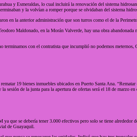
rahua y Esmeraldas, lo cual incluirá la renovación del sistema hidrosa
 terminaban y la volvían a romper porque se olvidaban del sistema hidros
on en la anterior administración que son turros como el de la Perimetr
al Teodoro Maldonado, en la Morán Valverde, hay una obra abandonada más
no terminamos con el contratista que incumplió no podemos meternos, Con
a rematar 19 bienes inmuebles ubicados en Puerto Santa Ana. “Rematar e
 la sesión de la junta para la apertura de ofertas será el 18 de marzo e
 ya que se debería tener 3.000 efectivos pero solo se tiene alrededor 
vial de Guayaquil.
l que nunca se renovaron las unidades. Indicó que hay tres troncales 