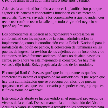
UPC que antes había aquí, hace seis o siete años”, señaló.
Además, la autoridad local dio a conocer la planificación para que
agencias de bancos y cooperativas funcionen en este mercado
mayorista. “Eso va a ayudar a los comerciantes a que no anden con
recursos económicos en la calle, que todo el giro del negocio se
quedé aquí mismo”.
Los comerciantes saludaron al burgomaestre y expresaron su
conformidad con las mejoras que la actual administración ha
implementado, como la coordinación con la Policía Nacional para la
instalación del botón de pánico, la colocación de luminarias en las
puertas de ingreso, la revisión de los cajetines contra incendios y de
extintores en los diferentes andenes. “Antes no dejaban pasar los
carros, pero ahora ya está mejorando el comercio. Ya hay más
ventas”, dijo Iraida Ruiz, propietaria de uno de los módulos.
El concejal Raúl Chávez aseguró que lo importante es que los
comerciantes sientan el respaldo de las autoridades. “Que sepan que
hay una administración que se preocupa por ellos, que puedan
quejarse en el caso que sea necesario para poder corregir porque es
la única forma de avanzar”.
Este centro de abasto se ha convertido en el principal proveedor de
víveres de la ciudad. De esta manera, la administración del Alcalde
Aquiles Alvarez se compromete a respaldar a los comerciantes para