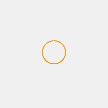
CIUDAD
ENTRETENIMIENTO
METROCAR RECIBE EL PREMIO A LA
EXCELENCIA COMERCIAL ONSTAR DURANTE
LA CAMPAÑA «MARRAKECH ESTÁ ON»
3 de agosto de 2026
zonastreaming
BUSCAR
Buscar
ENTRADAS RECIENTES
AUTOSHOW 2026: LA PARADA OBLIGATORIA