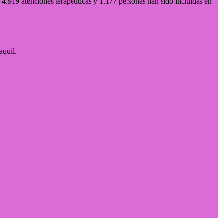
 4.919 atenciones terapéuticas y 1.177 personas han sido incluidas en
aquil.