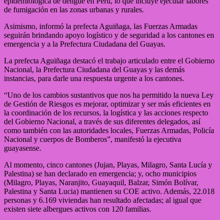
epidemiológica de dengue en Perú, lo que incluye ejecutar labores
de fumigación en las zonas urbanas y rurales.
Asimismo, informó la prefecta Aguiñaga, las Fuerzas Armadas
seguirán brindando apoyo logístico y de seguridad a los cantones en
emergencia y a la Prefectura Ciudadana del Guayas.
La prefecta Aguiñaga destacó el trabajo articulado entre el Gobierno
Nacional, la Prefectura Ciudadana del Guayas y las demás
instancias, para darle una respuesta urgente a los cantones.
“Uno de los cambios sustantivos que nos ha permitido la nueva Ley
de Gestión de Riesgos es mejorar, optimizar y ser más eficientes en
la coordinación de los recursos, la logística y las acciones respecto
del Gobierno Nacional, a través de sus diferentes delegados, así
como también con las autoridades locales, Fuerzas Armadas, Policía
Nacional y cuerpos de Bomberos”, manifestó la ejecutiva
guayasense.
Al momento, cinco cantones (Jujan, Playas, Milagro, Santa Lucía y
Palestina) se han declarado en emergencia; y, ocho municipios
(Milagro, Playas, Naranjito, Guayaquil, Balzar, Simón Bolívar,
Palestina y Santa Lucia) mantienen su COE activo. Además, 22.018
personas y 6.169 viviendas han resultado afectadas; al igual que
existen siete albergues activos con 120 familias.