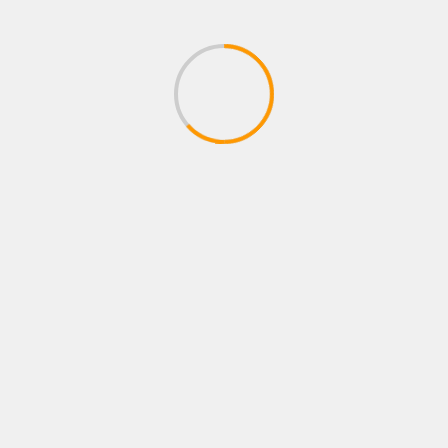
CIUDAD
ENTRETENIMIENTO
METROCAR RECIBE EL PREMIO A LA
EXCELENCIA COMERCIAL ONSTAR DURANTE
LA CAMPAÑA «MARRAKECH ESTÁ ON»
3 de agosto de 2026
zonastreaming