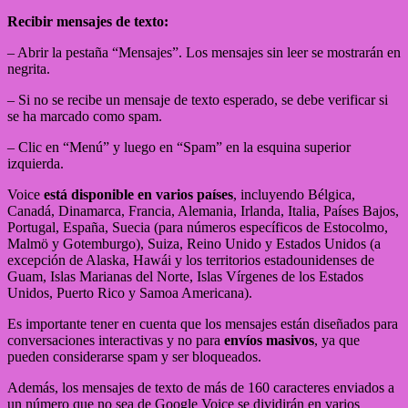
Recibir mensajes de texto:
– Abrir la pestaña “Mensajes”. Los mensajes sin leer se mostrarán en
negrita.
– Si no se recibe un mensaje de texto esperado, se debe verificar si
se ha marcado como spam.
– Clic en “Menú” y luego en “Spam” en la esquina superior
izquierda.
Voice
está disponible en varios países
, incluyendo Bélgica,
Canadá, Dinamarca, Francia, Alemania, Irlanda, Italia, Países Bajos,
Portugal, España, Suecia (para números específicos de Estocolmo,
Malmö y Gotemburgo), Suiza, Reino Unido y Estados Unidos (a
excepción de Alaska, Hawái y los territorios estadounidenses de
Guam, Islas Marianas del Norte, Islas Vírgenes de los Estados
Unidos, Puerto Rico y Samoa Americana).
Es importante tener en cuenta que los mensajes están diseñados para
conversaciones interactivas y no para
envíos masivos
, ya que
pueden considerarse spam y ser bloqueados.
Además, los mensajes de texto de más de 160 caracteres enviados a
un número que no sea de Google Voice se dividirán en varios