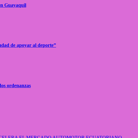
 en Guayaquil
udad de apoyar al deporte”
 dos ordenanzas
 ACELERA EL MERCADO AUTOMOTOR ECUATORIANO