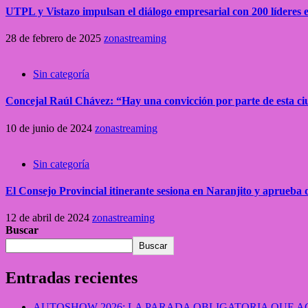
UTPL y Vistazo impulsan el diálogo empresarial con 200 líderes
28 de febrero de 2025
zonastreaming
Sin categoría
Concejal Raúl Chávez: “Hay una convicción por parte de esta ci
10 de junio de 2024
zonastreaming
Sin categoría
El Consejo Provincial itinerante sesiona en Naranjito y aprueba
12 de abril de 2024
zonastreaming
Buscar
Buscar
Entradas recientes
AUTOSHOW 2026: LA PARADA OBLIGATORIA QUE