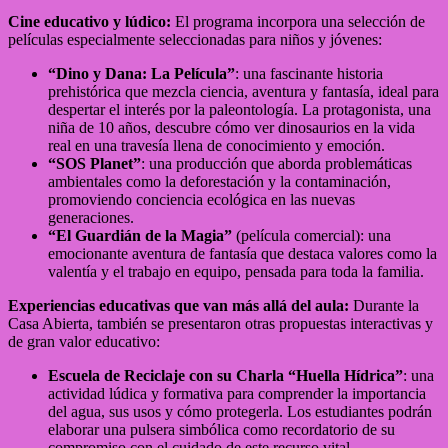
Cine educativo y lúdico:
El programa incorpora una selección de
películas especialmente seleccionadas para niños y jóvenes:
“Dino y Dana: La Película”
: una fascinante historia
prehistórica que mezcla ciencia, aventura y fantasía, ideal para
despertar el interés por la paleontología. La protagonista, una
niña de 10 años, descubre cómo ver dinosaurios en la vida
real en una travesía llena de conocimiento y emoción.
“SOS Planet”
: una producción que aborda problemáticas
ambientales como la deforestación y la contaminación,
promoviendo conciencia ecológica en las nuevas
generaciones.
“El Guardián de la Magia”
(película comercial): una
emocionante aventura de fantasía que destaca valores como la
valentía y el trabajo en equipo, pensada para toda la familia.
Experiencias educativas que van más allá del aula:
Durante la
Casa Abierta, también se presentaron otras propuestas interactivas y
de gran valor educativo:
Escuela de Reciclaje con su Charla “Huella Hídrica”
: una
actividad lúdica y formativa para comprender la importancia
del agua, sus usos y cómo protegerla. Los estudiantes podrán
elaborar una pulsera simbólica como recordatorio de su
compromiso con el cuidado de este recurso vital.