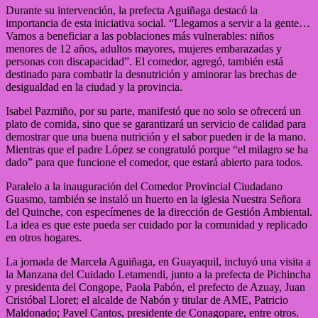
Durante su intervención, la prefecta Aguiñaga destacó la
importancia de esta iniciativa social. “Llegamos a servir a la gente…
Vamos a beneficiar a las poblaciones más vulnerables: niños
menores de 12 años, adultos mayores, mujeres embarazadas y
personas con discapacidad”. El comedor, agregó, también está
destinado para combatir la desnutrición y aminorar las brechas de
desigualdad en la ciudad y la provincia.
Isabel Pazmiño, por su parte, manifestó que no solo se ofrecerá un
plato de comida, sino que se garantizará un servicio de calidad para
demostrar que una buena nutrición y el sabor pueden ir de la mano.
Mientras que el padre López se congratuló porque “el milagro se ha
dado” para que funcione el comedor, que estará abierto para todos.
Paralelo a la inauguración del Comedor Provincial Ciudadano
Guasmo, también se instaló un huerto en la iglesia Nuestra Señora
del Quinche, con especímenes de la dirección de Gestión Ambiental.
La idea es que este pueda ser cuidado por la comunidad y replicado
en otros hogares.
La jornada de Marcela Aguiñaga, en Guayaquil, incluyó una visita a
la Manzana del Cuidado Letamendi, junto a la prefecta de Pichincha
y presidenta del Congope, Paola Pabón, el prefecto de Azuay, Juan
Cristóbal Lloret; el alcalde de Nabón y titular de AME, Patricio
Maldonado; Pavel Cantos, presidente de Conagopare, entre otros.