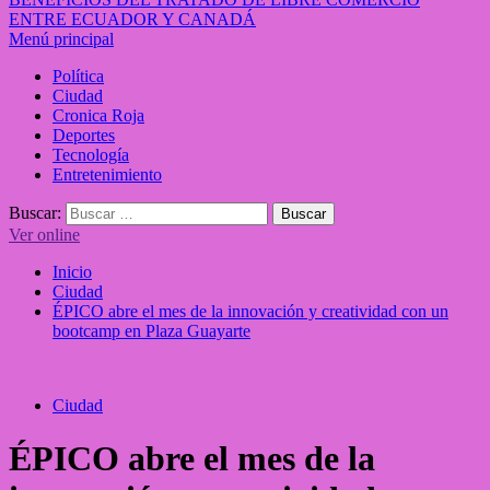
ENTRE ECUADOR Y CANADÁ
Menú principal
Política
Ciudad
Cronica Roja
Deportes
Tecnología
Entretenimiento
Buscar:
Ver online
Inicio
Ciudad
ÉPICO abre el mes de la innovación y creatividad con un
bootcamp en Plaza Guayarte
Ciudad
ÉPICO abre el mes de la