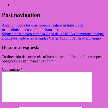
Post navigation
Anterior
Todos los días lunes se realizarán trabajos de
mantenimiento en el Parque Samanes
Siguiente
Heineken® trae la Copa de la UEFA Champions League
a Ecuador junto a las leyendas Carles Puyol y Javier Mascherano
Deja una respuesta
Tu dirección de correo electrónico no será publicada.
Los campos
obligatorios están marcados con
*
Comentario
*