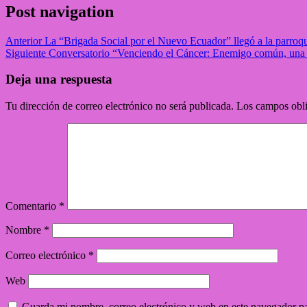
Post navigation
Anterior
La “Brigada Social por el Nuevo Ecuador” llegó a la parroqu
Siguiente
Conversatorio “Venciendo el Cáncer: Enemigo común, una 
Deja una respuesta
Tu dirección de correo electrónico no será publicada.
Los campos obli
Comentario
*
Nombre
*
Correo electrónico
*
Web
Guarda mi nombre, correo electrónico y web en este navegador p