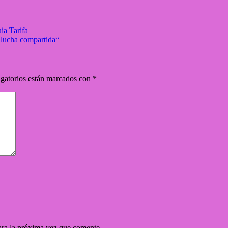
ia Tarifa
lucha compartida“
gatorios están marcados con
*
ara la próxima vez que comente.