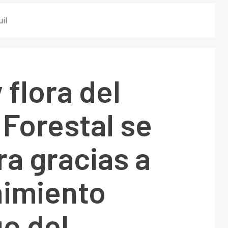
il
 flora del
Forestal se
a gracias a
imiento
o del