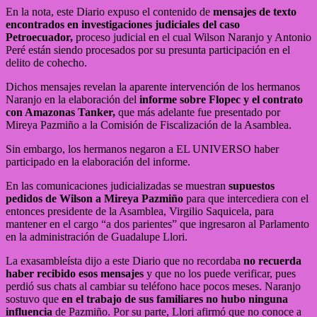
En la nota, este Diario expuso el contenido de
mensajes de texto
encontrados en investigaciones judiciales del caso
Petroecuador,
proceso judicial en el cual Wilson Naranjo y Antonio
Peré están siendo procesados por su presunta participación en el
delito de cohecho.
Dichos mensajes revelan la aparente intervención de los hermanos
Naranjo en la elaboración del
informe sobre Flopec y el contrato
con Amazonas Tanker,
que más adelante fue presentado por
Mireya Pazmiño a la Comisión de Fiscalización de la Asamblea.
Sin embargo, los hermanos negaron a EL UNIVERSO haber
participado en la elaboración del informe.
En las comunicaciones judicializadas se muestran
supuestos
pedidos de
Wilson a Mireya Pazmiño
para que intercediera con el
entonces presidente de la Asamblea, Virgilio Saquicela, para
mantener en el cargo “a dos parientes” que ingresaron al Parlamento
en la administración de Guadalupe Llori.
La exasambleísta dijo a este Diario que no recordaba
no recuerda
haber recibido esos mensajes
y que no los puede verificar, pues
perdió sus chats al cambiar su teléfono hace pocos meses. Naranjo
sostuvo que
en el trabajo de sus familiares no hubo ninguna
influencia
de Pazmiño. Por su parte, Llori afirmó que no conoce a