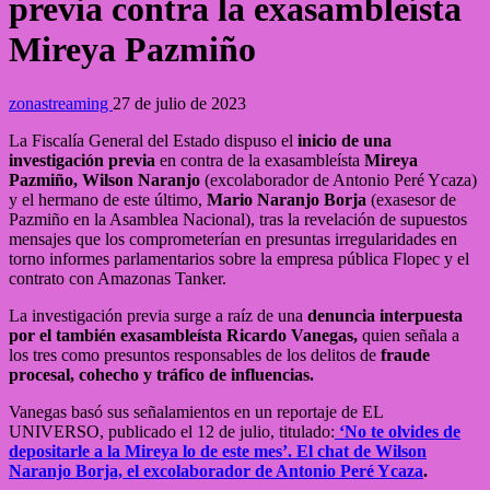
previa contra la exasambleísta
Mireya Pazmiño
zonastreaming
27 de julio de 2023
La Fiscalía General del Estado dispuso el
inicio de una
investigación previa
en contra de la exasambleísta
Mireya
Pazmiño, Wilson Naranjo
(excolaborador de Antonio Peré Ycaza)
y el hermano de este último,
Mario Naranjo Borja
(exasesor de
Pazmiño en la Asamblea Nacional), tras la revelación de supuestos
mensajes que los comprometerían en presuntas irregularidades en
torno informes parlamentarios sobre la empresa pública Flopec y el
contrato con Amazonas Tanker.
La investigación previa surge a raíz de una
denuncia interpuesta
por el también exasambleísta Ricardo Vanegas,
quien señala a
los tres como presuntos responsables de los delitos de
fraude
procesal, cohecho y tráfico de influencias.
Vanegas basó sus señalamientos en un reportaje de EL
UNIVERSO, publicado el 12 de julio, titulado:
‘No te olvides de
depositarle a la Mireya lo de este mes’. El chat de Wilson
Naranjo Borja, el excolaborador de Antonio Peré Ycaza
.