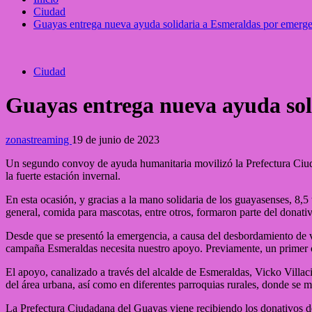
Ciudad
Guayas entrega nueva ayuda solidaria a Esmeraldas por emerge
Ciudad
Guayas entrega nueva ayuda sol
zonastreaming
19 de junio de 2023
Un segundo convoy de ayuda humanitaria movilizó la Prefectura Ciuda
la fuerte estación invernal.
En esta ocasión, y gracias a la mano solidaria de los guayasenses, 8,
general, comida para mascotas, entre otros, formaron parte del donati
Desde que se presentó la emergencia, a causa del desbordamiento de v
campaña Esmeraldas necesita nuestro apoyo. Previamente, un primer c
El apoyo, canalizado a través del alcalde de Esmeraldas, Vicko Villaci
del área urbana, así como en diferentes parroquias rurales, donde se
La Prefectura Ciudadana del Guayas viene recibiendo los donativos de 