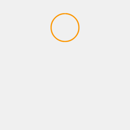
BUSCAR
Buscar
ENTRADAS RECIENTES
AUTOSHOW 2026: LA PARADA OBLIGATORIA
QUE ACELERA EL MERCADO AUTOMOTOR
ECUATORIANO
CASAPLAN MOTORPLAN ACERCA NUEVAS
OPORTUNIDADES PARA CONSTRUIR
PATRIMONIO DESDE LA CAPACIDAD DE
AHORRO
METROCAR RECIBE EL PREMIO A LA
EXCELENCIA COMERCIAL ONSTAR DURANTE LA