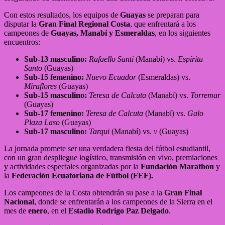
Con estos resultados, los equipos de
Guayas
se preparan para
disputar la
Gran Final Regional Costa
, que enfrentará a los
campeones de
Guayas, Manabí y Esmeraldas
, en los siguientes
encuentros:
Sub-13 masculino:
Rafaello Santi
(Manabí) vs.
Espíritu
Santo
(Guayas)
Sub-15 femenino:
Nuevo Ecuador
(Esmeraldas) vs.
Miraflores
(Guayas)
Sub-15
masculino:
Teresa
de
Calcuta
(Manabí) vs.
Torremar
(Guayas)
Sub-17 femenino:
Teresa de Calcuta
(Manabí) vs.
Galo
Plaza Laso
(Guayas)
Sub-17 masculino:
Tarqui
(Manabí) vs.
v
(Guayas)
La jornada promete ser una verdadera fiesta del fútbol estudiantil,
con un gran despliegue logístico, transmisión en vivo, premiaciones
y actividades especiales organizadas por la
Fundación Marathon
y
la
Federación Ecuatoriana de Fútbol (FEF).
Los campeones de la Costa obtendrán su pase a la
Gran Final
Nacional
, donde se enfrentarán a los campeones de la Sierra en el
mes de
enero
, en el
Estadio Rodrigo Paz Delgado
.