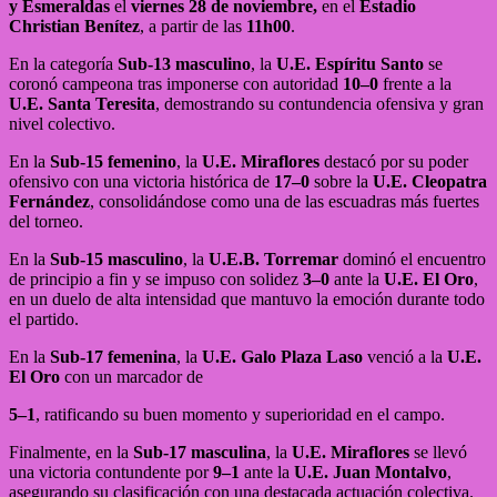
y Esmeraldas
el
viernes 28 de noviembre,
en el
Estadio
Christian Benítez
, a partir de las
11h00
.
En la categoría
Sub-13 masculino
, la
U.E. Espíritu Santo
se
coronó campeona tras imponerse con autoridad
10–0
frente a la
U.E.
Santa
Teresita
, demostrando su contundencia ofensiva y gran
nivel colectivo.
En la
Sub-15 femenino
, la
U.E. Miraflores
destacó por su poder
ofensivo con una victoria histórica de
17–0
sobre la
U.E. Cleopatra
Fernández
, consolidándose como una de las escuadras más fuertes
del torneo.
En la
Sub-15 masculino
, la
U.E.B. Torremar
dominó el encuentro
de principio a fin y se impuso con solidez
3–0
ante la
U.E. El Oro
,
en un duelo de alta intensidad que mantuvo la emoción durante todo
el partido.
En la
Sub-17 femenina
, la
U.E. Galo Plaza Laso
venció a la
U.E.
El Oro
con un marcador de
5–1
, ratificando su buen momento y superioridad en el campo.
Finalmente, en la
Sub-17 masculina
, la
U.E. Miraflores
se llevó
una victoria contundente por
9–1
ante la
U.E. Juan Montalvo
,
asegurando su clasificación con una destacada actuación colectiva.