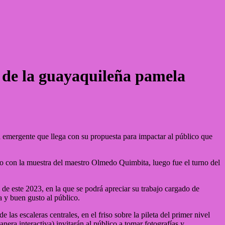
a de la guayaquileña pamela
a emergente que llega con su propuesta para impactar al público que
cio con la muestra del maestro Olmedo Quimbita, luego fue el turno del
s de este 2023, en la que se podrá apreciar su trabajo cargado de
a y buen gusto al público.
as escaleras centrales, en el friso sobre la pileta del primer nivel
nera interactiva) invitarán al público a tomar fotografías y