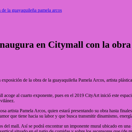
ra de la guayaquileña pamela arcos
 inaugura en Citymall con la obr
exposición de la obra de la guayaquileña Pamela Arcos, artista plástic
ll acoge al cuarto exponente, pues en el 2019 CityArt inició este espa
vilánez.
ntosa artista Pamela Arcos, quien estará presentando su obra hasta finale
l amor que tiene hacia su labor y que busca transmitir dinamismo, energí
s del mall. Así se podrá encontrar un imponente mural ubicado en una de l
vertical situado en el patio de comidas y sobre los ascensores que (de ma