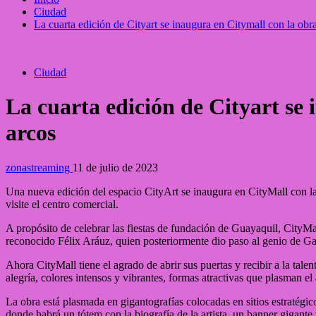
Ciudad
La cuarta edición de Cityart se inaugura en Citymall con la ob
Ciudad
La cuarta edición de Cityart se
arcos
zonastreaming
11 de julio de 2023
Una nueva edición del espacio CityArt se inaugura en CityMall con la 
visite el centro comercial.
A propósito de celebrar las fiestas de fundación de Guayaquil, CityMa
reconocido Félix Aráuz, quien posteriormente dio paso al genio de Ga
Ahora CityMall tiene el agrado de abrir sus puertas y recibir a la tale
alegría, colores intensos y vibrantes, formas atractivas que plasman e
La obra está plasmada en gigantografías colocadas en sitios estratégico
donde habrá un tótem con la biografía de la artista, un banner gigante 