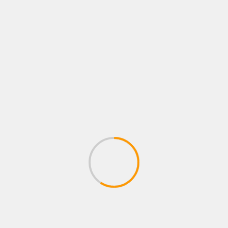
CIUDAD
ENTRETENIMIENTO
METROCAR RECIBE EL PREMIO A LA
EXCELENCIA COMERCIAL ONSTAR DURANTE
LA CAMPAÑA «MARRAKECH ESTÁ ON»
3 de agosto de 2026
zonastreaming