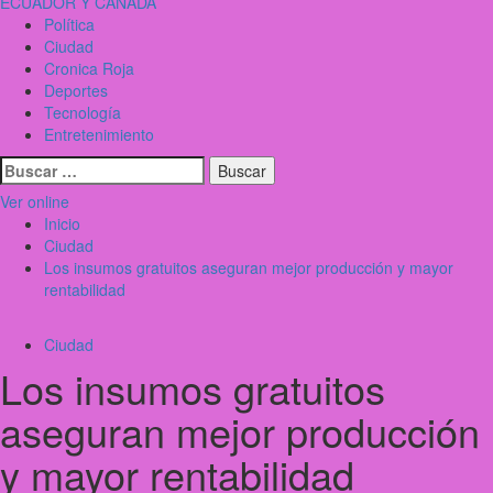
ECUADOR Y CANADÁ
Menú
Política
principal
Ciudad
Cronica Roja
Deportes
Tecnología
Entretenimiento
Buscar:
Ver online
Inicio
Ciudad
Los insumos gratuitos aseguran mejor producción y mayor
rentabilidad
Ciudad
Los insumos gratuitos
aseguran mejor producción
y mayor rentabilidad