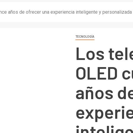
e años de ofrecer una experiencia inteligente y personalizada 
TECNOLOGÍA
Los tel
OLED c
años de
experi
intelig