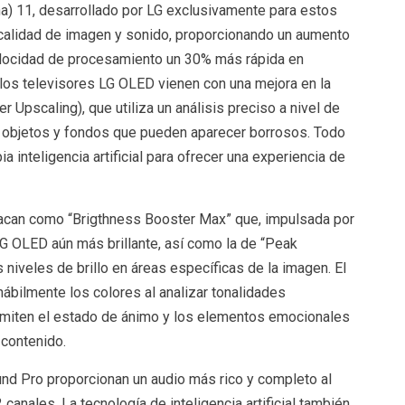
a) 11, desarrollado por LG exclusivamente para estos
 calidad de imagen y sonido, proporcionando un aumento
velocidad de procesamiento un 30% más rápida en
os televisores LG OLED vienen con una mejora en la
per Upscaling), que utiliza un análisis preciso a nivel de
a objetos y fondos que pueden aparecer borrosos. Todo
a inteligencia artificial para ofrecer una experiencia de
tacan como “Brigthness Booster Max” que, impulsada por
LG OLED aún más brillante, así como la de “Peak
 niveles de brillo en áreas específicas de la imagen. El
ábilmente los colores al analizar tonalidades
smiten el estado de ánimo y los elementos emocionales
 contenido.
ound Pro proporcionan un audio más rico y completo al
 canales. La tecnología de inteligencia artificial también