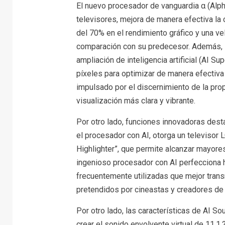
El nuevo procesador de vanguardia α (Alph
televisores, mejora de manera efectiva la
del 70% en el rendimiento gráfico y una 
comparación con su predecesor. Además, l
ampliación de inteligencia artificial (AI Su
píxeles para optimizar de manera efectiv
impulsado por el discernimiento de la propi
visualización más clara y vibrante.
Por otro lado, funciones innovadoras des
el procesador con AI, otorga un televisor 
Highlighter”, que permite alcanzar mayores
ingenioso procesador con AI perfecciona h
frecuentemente utilizadas que mejor tran
pretendidos por cineastas y creadores de
Por otro lado, las características de AI S
crear el sonido envolvente virtual de 11.1.2