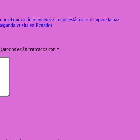
que el nuevo líder enderece lo que está mal y recupere la paz
 segunda vuelta en Ecuador
gatorios están marcados con
*