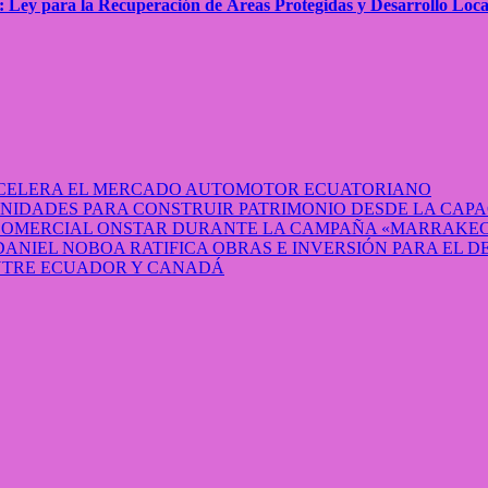
: Ley para la Recuperación de Áreas Protegidas y Desarrollo Loca
 ACELERA EL MERCADO AUTOMOTOR ECUATORIANO
IDADES PARA CONSTRUIR PATRIMONIO DESDE LA CAP
 COMERCIAL ONSTAR DURANTE LA CAMPAÑA «MARRAKEC
DANIEL NOBOA RATIFICA OBRAS E INVERSIÓN PARA EL 
ENTRE ECUADOR Y CANADÁ