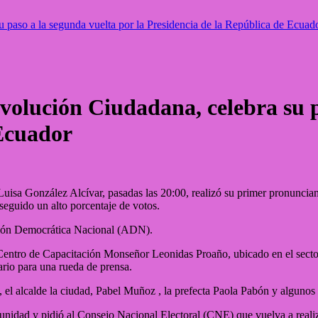
 paso a la segunda vuelta por la Presidencia de la República de Ecuad
evolución Ciudadana, celebra su p
 Ecuador
isa González Alcívar, pasadas las 20:00, realizó su primer pronunciam
seguido un alto porcentaje de votos.
ción Democrática Nacional (ADN).
l Centro de Capacitación Monseñor Leonidas Proaño, ubicado en el sector 
ario para una rueda de prensa.
 el alcalde la ciudad, Pabel Muñoz , la prefecta Paola Pabón y algunos 
unidad y pidió al Consejo Nacional Electoral (CNE) que vuelva a realizar