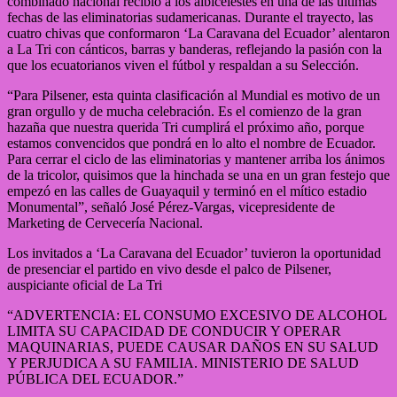
combinado nacional recibió a los albicelestes en una de las últimas
fechas de las eliminatorias sudamericanas. Durante el trayecto, las
cuatro chivas que conformaron ‘La Caravana del Ecuador’ alentaron
a La Tri con cánticos, barras y banderas, reflejando la pasión con la
que los ecuatorianos viven el fútbol y respaldan a su Selección.
“Para Pilsener, esta quinta clasificación al Mundial es motivo de un
gran orgullo y de mucha celebración. Es el comienzo de la gran
hazaña que nuestra querida Tri cumplirá el próximo año, porque
estamos convencidos que pondrá en lo alto el nombre de Ecuador.
Para cerrar el ciclo de las eliminatorias y mantener arriba los ánimos
de la tricolor, quisimos que la hinchada se una en un gran festejo que
empezó en las calles de Guayaquil y terminó en el mítico estadio
Monumental”, señaló José Pérez-Vargas, vicepresidente de
Marketing de Cervecería Nacional.
Los invitados a ‘La Caravana del Ecuador’ tuvieron la oportunidad
de presenciar el partido en vivo desde el palco de Pilsener,
auspiciante oficial de La Tri
“ADVERTENCIA: EL CONSUMO EXCESIVO DE ALCOHOL
LIMITA SU CAPACIDAD DE CONDUCIR Y OPERAR
MAQUINARIAS, PUEDE CAUSAR DAÑOS EN SU SALUD
Y PERJUDICA A SU FAMILIA. MINISTERIO DE SALUD
PÚBLICA DEL ECUADOR.”