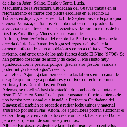
de ellas en Jujan, Salitre, Daule y Santa Lucía.
Maquinaria de la Prefectura Ciudadana del Guayas trabaja en el
reforzamiento de muros con piedra escollera en el recinto El
Tránsito, en Jujan, y, en el recinto 8 de Septiembre, de la parroquia
General Vernaza, en Salitre. En ambos sitios se han producido
afectaciones a cultivos por las crecientes y desbordamientos de los
ríos Los Amarillos y Vinces, respectivamente.
En Jujan, Jennifer Ochoa, del recinto La Beldaca, explicó que la
crecida del río Los Amarillos logra sobrepasar el nivel de la
carretera, afectando tanto a pobladores como a cultivos. “Este
invierno, está entre uno de los más fuertes desde El Niño (97/98). Se
han perdido cosechas de arroz y de cacao… Me siento muy
agradecida con la prefecta porque, gracias a su gestión, vamos a
poder mitigar los estragos”, reseñó.
La prefecta Aguiñaga también constató las labores en un canal de
desagüe que protege a pobladores y cultivos en recintos como
Yurima y Los Tamarindos, en Daule.
Además, se movilizó hasta la estación de bombeo de la junta de
riego El Mate, en Santa Lucía, para constatar el funcionamiento de
una bomba provisional que instaló la Prefectura Ciudadana del
Guayas; allí también se procede a retirar lechuguines y material
arrastrado por las lluvias. Ahora, los agricultores podrán succionar el
exceso de agua y enviarlo, a través de un canal, hacia el río Daule,
para evitar que inunde sombríos y recintos.
Alfonso Burgos, presidente de la junta de riego, estaba entre los