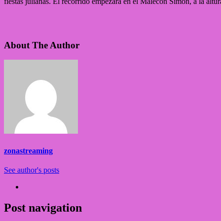
fiestas julianas. El recorrido empezará en el Malecón Simón, a la altu
About The Author
zonastreaming
See author's posts
Post navigation