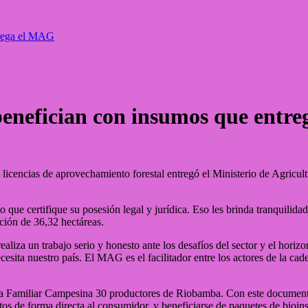
trega el MAG
benefician con insumos que entr
de licencias de aprovechamiento forestal entregó el Ministerio de Agri
que certifique su posesión legal y jurídica. Eso les brinda tranquilida
ación de 36,32 hectáreas.
aliza un trabajo serio y honesto ante los desafíos del sector y el horizo
cesita nuestro país. El MAG es el facilitador entre los actores de la ca
ltura Familiar Campesina 30 productores de Riobamba. Con este docume
ctos de forma directa al consumidor, y beneficiarse de paquetes de bio