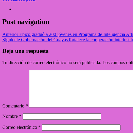
Post navigation
Anterior
Épico graduó a 200 jóvenes en Programa de Inteligencia Arti
Siguiente
Gobernación del Guayas fortalece la cooperación interinst
Deja una respuesta
Tu dirección de correo electrónico no será publicada.
Los campos obli
Comentario
*
Nombre
*
Correo electrónico
*