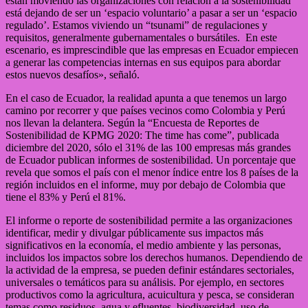
están moviendo las organizaciones con relación a la sostenibilidad
está dejando de ser un ‘espacio voluntario’ a pasar a ser un ‘espacio
regulado’. Estamos viviendo un “tsunami” de regulaciones y
requisitos, generalmente gubernamentales o bursátiles. En este
escenario, es imprescindible que las empresas en Ecuador empiecen
a generar las competencias internas en sus equipos para abordar
estos nuevos desafíos», señaló.
En el caso de Ecuador, la realidad apunta a que tenemos un largo
camino por recorrer y que países vecinos como Colombia y Perú
nos llevan la delantera. Según la “Encuesta de Reportes de
Sostenibilidad de KPMG 2020: The time has come”, publicada
diciembre del 2020, sólo el 31% de las 100 empresas más grandes
de Ecuador publican informes de sostenibilidad. Un porcentaje que
revela que somos el país con el menor índice entre los 8 países de la
región incluidos en el informe, muy por debajo de Colombia que
tiene el 83% y Perú el 81%.
El informe o reporte de sostenibilidad permite a las organizaciones
identificar, medir y divulgar públicamente sus impactos más
significativos en la economía, el medio ambiente y las personas,
incluidos los impactos sobre los derechos humanos. Dependiendo de
la actividad de la empresa, se pueden definir estándares sectoriales,
universales o temáticos para su análisis. Por ejemplo, en sectores
productivos como la agricultura, acuicultura y pesca, se consideran
temas como residuos, agua y efluentes, biodiversidad, uso de