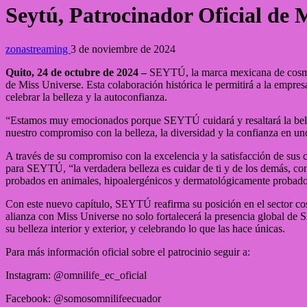
Seytú, Patrocinador Oficial de M
zonastreaming
3 de noviembre de 2024
Quito, 24 de octubre de 2024 –
SEYTÚ, la marca mexicana de cosméti
de Miss Universe. Esta colaboración histórica le permitirá a la empre
celebrar la belleza y la autoconfianza.
“Estamos muy emocionados porque SEYTÚ cuidará y resaltará la belle
nuestro compromiso con la belleza, la diversidad y la confianza 
A través de su compromiso con la excelencia y la satisfacción de su
para SEYTÚ, “la verdadera belleza es cuidar de ti y de los demás, con
probados en animales, hipoalergénicos y dermatológicamente probado
Con este nuevo capítulo, SEYTÚ reafirma su posición en el sector cosm
alianza con Miss Universe no solo fortalecerá la presencia global d
su belleza interior y exterior, y celebrando lo que las hace únicas.
Para más información oficial sobre el patrocinio seguir a:
Instagram: @omnilife_ec_oficial
Facebook: @somosomnilifeecuador