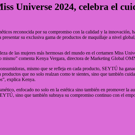
iss Universe 2024, celebra el cui
cos reconocida por su compromiso con la calidad y la innovación, ha
sa presentar su exclusiva gama de productos de maquillaje a nivel globa
za de las mujeres más hermosas del mundo en el certamen Miss Univers
en uno mismo” comenta Kenya Vergara, directora de Marketing Global
s consumidoras, mismo que se refleja en cada producto, SEYTÚ ha gana
 productos que no solo realzan como te sientes, sino que también cuida
s”, explica Kenya.
ético, enfocado no solo en la estética sino también en promover la aut
e SEYTÚ, sino que también subraya su compromiso continuo con el empo