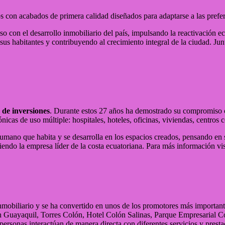
 con acabados de primera calidad diseñados para adaptarse a las preferen
o con el desarrollo inmobiliario del país, impulsando la reactivación e
s habitantes y contribuyendo al crecimiento integral de la ciudad. Junt
de inversiones
. Durante estos 27 años ha demostrado su compromiso con
cas de uso múltiple: hospitales, hoteles, oficinas, viviendas, centros c
humano que habita y se desarrolla en los espacios creados, pensando en
endo la empresa líder de la costa ecuatoriana. Para más información vis
inmobiliario y se ha convertido en unos de los promotores más important
n Guayaquil, Torres Colón, Hotel Colón Salinas, Parque Empresarial Co
 personas interactúan de manera directa con diferentes servicios y pres