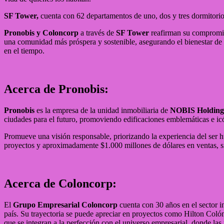
SF Tower,
cuenta con 62 departamentos de uno, dos y tres dormitorios
Pronobis y Coloncorp
a través de
SF Tower
reafirman su compromis
una comunidad más próspera y sostenible, asegurando el bienestar de su
en el tiempo.
Acerca de Pronobis:
Pronobis
es la empresa de la unidad inmobiliaria de
NOBIS Holding 
ciudades para el futuro, promoviendo edificaciones emblemáticas e icóni
Promueve una visión responsable, priorizando la experiencia del ser 
proyectos y aproximadamente $1.000 millones de dólares en ventas, si
Acerca de Coloncorp:
El
Grupo Empresarial Coloncorp
cuenta con 30 años en el sector 
país. Su trayectoria se puede apreciar en proyectos como Hilton Coló
que se integran a la perfección con el universo empresarial, donde las