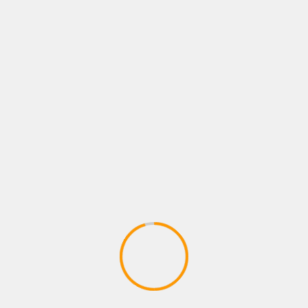
OPORTUNIDADES PARA CONSTRUIR
PATRIMONIO DESDE LA CAPACIDAD DE
AHORRO
3 de agosto de 2026
zonastreaming
CIUDAD
ENTRETENIMIENTO
METROCAR RECIBE EL PREMIO A LA
EXCELENCIA COMERCIAL ONSTAR DURANTE