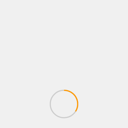
16 de agosto de 2024
zonastreaming
El Municipio de Guayaquil y la Coalición
Comunitaria Antidrogas de América (CADCA)
firmaron un convenio para fortalecer y ampliar el...