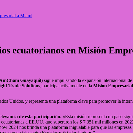
resarial a Miami
s ecuatorianos en Misión Empre
 (AmCham Guayaquil)
sigue impulsando la expansión internacional de 
ght Trade Solutions
, participa activamente en la
Misión Empresaria
ados Unidos, y representa una plataforma clave para promover la intern
evancia de esta participación.
«Esta misión representa un paso signi
 ecuatorianas a EE.UU. que superaron los $ 7.351 mil millones en 2023
how 2024 nos brinda una plataforma inigualable para que las empresas
azos comerciales entre Ecuador y Estados Unidos.”