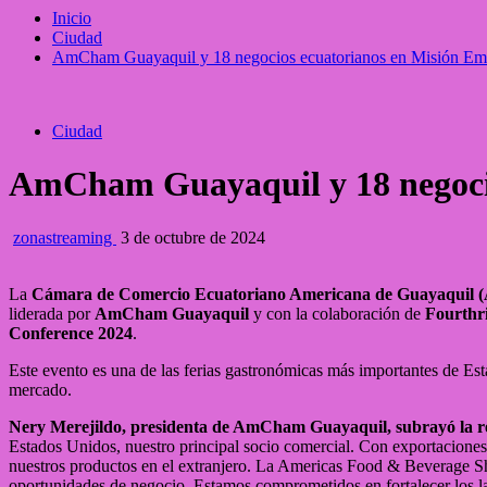
Inicio
Ciudad
AmCham Guayaquil y 18 negocios ecuatorianos en Misión Emp
Ciudad
AmCham Guayaquil y 18 negocio
zonastreaming
3 de octubre de 2024
La
Cámara de Comercio Ecuatoriano Americana de Guayaquil
liderada por
AmCham Guayaquil
y con la colaboración de
Fourthri
Conference 2024
.
Este evento es una de las ferias gastronómicas más importantes de Est
mercado.
Nery Merejildo, presidenta de AmCham Guayaquil, subrayó la rel
Estados Unidos, nuestro principal socio comercial. Con exportaciones
nuestros productos en el extranjero. La Americas Food & Beverage S
oportunidades de negocio. Estamos comprometidos en fortalecer los l