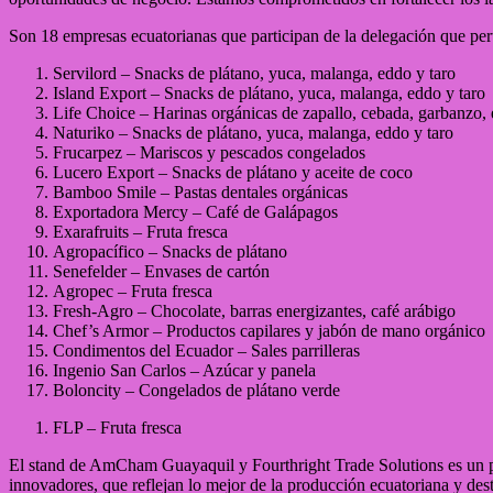
Son 18 empresas ecuatorianas que participan de la delegación que pert
Servilord – Snacks de plátano, yuca, malanga, eddo y taro
Island Export – Snacks de plátano, yuca, malanga, eddo y taro
Life Choice – Harinas orgánicas de zapallo, cebada, garbanzo, 
Naturiko – Snacks de plátano, yuca, malanga, eddo y taro
Frucarpez – Mariscos y pescados congelados
Lucero Export – Snacks de plátano y aceite de coco
Bamboo Smile – Pastas dentales orgánicas
Exportadora Mercy – Café de Galápagos
Exarafruits – Fruta fresca
Agropacífico – Snacks de plátano
Senefelder – Envases de cartón
Agropec – Fruta fresca
Fresh-Agro – Chocolate, barras energizantes, café arábigo
Chef’s Armor – Productos capilares y jabón de mano orgánico
Condimentos del Ecuador – Sales parrilleras
Ingenio San Carlos – Azúcar y panela
Boloncity – Congelados de plátano verde
FLP – Fruta fresca
El stand de AmCham Guayaquil y Fourthright Trade Solutions es un p
innovadores, que reflejan lo mejor de la producción ecuatoriana y des