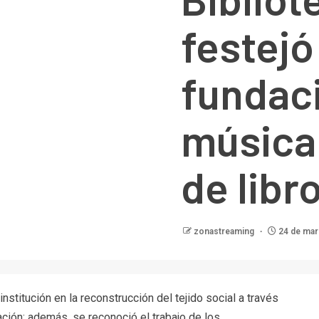
festejó
fundac
música
de libr
zonastreaming
24 de mar
nstitución en la reconstrucción del tejido social a través
gación; además, se reconoció el trabajo de los