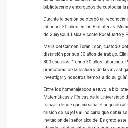
bibliotecarios encargados de custodiar la 
Durante la sesión se otorgó un reconocimie
labor por 30 años en las Bibliotecas: Muni
de Guayaquil, Laica Vicente Rocafuerte y P
María del Carmen Terán León, custodia del 
distinción por sus 30 años de trabajo. Ell
800 usuarios. “Tengo 30 años laborando. P
promotoras de la lectura y de las invest
investigar y nosotros hemos sido su guía”
Entre los homenajeados estuvo la bibliote
Matemáticas y Físicas de la Universidad d
trabajar desde que cursaba el segundo añ
misión de su jefa al indicarle que debía se
invitación del señor alcalde. Es grato est
atiendo a estudiantes de pregrado y posgr