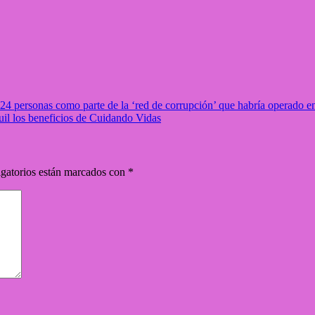
 24 personas como parte de la ‘red de corrupción’ que habría operado 
il los beneficios de Cuidando Vidas
gatorios están marcados con
*