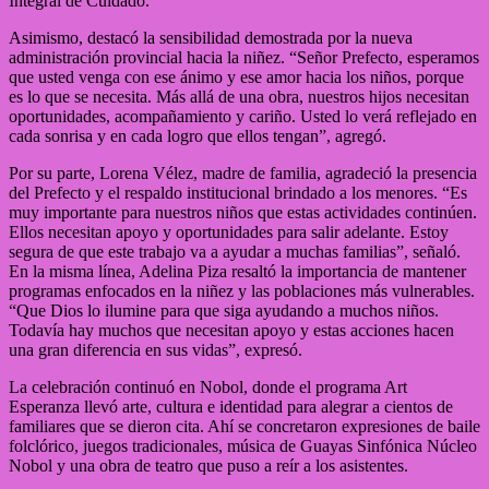
Integral de Cuidado.
Asimismo, destacó la sensibilidad demostrada por la nueva
administración provincial hacia la niñez. “Señor Prefecto, esperamos
que usted venga con ese ánimo y ese amor hacia los niños, porque
es lo que se necesita. Más allá de una obra, nuestros hijos necesitan
oportunidades, acompañamiento y cariño. Usted lo verá reflejado en
cada sonrisa y en cada logro que ellos tengan”, agregó.
Por su parte, Lorena Vélez, madre de familia, agradeció la presencia
del Prefecto y el respaldo institucional brindado a los menores. “Es
muy importante para nuestros niños que estas actividades continúen.
Ellos necesitan apoyo y oportunidades para salir adelante. Estoy
segura de que este trabajo va a ayudar a muchas familias”, señaló.
En la misma línea, Adelina Piza resaltó la importancia de mantener
programas enfocados en la niñez y las poblaciones más vulnerables.
“Que Dios lo ilumine para que siga ayudando a muchos niños.
Todavía hay muchos que necesitan apoyo y estas acciones hacen
una gran diferencia en sus vidas”, expresó.
La celebración continuó en Nobol, donde el programa Art
Esperanza llevó arte, cultura e identidad para alegrar a cientos de
familiares que se dieron cita. Ahí se concretaron expresiones de baile
folclórico, juegos tradicionales, música de Guayas Sinfónica Núcleo
Nobol y una obra de teatro que puso a reír a los asistentes.