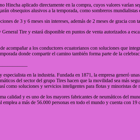
 Hincha aplicado directamente en la compra, cuyos valores varían segú
arán obsequios alusivos a la temporada, como sombreros mundialistas e 
ones de 3 y 6 meses sin intereses, además de 2 meses de gracia con tarj
e y General Tire y estará disponible en puntos de venta autorizados a es
de acompañar a los conductores ecuatorianos con soluciones que inte
emporada donde compartir el camino también forma parte de la celebrac
___________
 y especialista en la industria. Fundada en 1871, la empresa generó un
áticos del sector del grupo Tires hacen que la movilidad sea más segur
sí como soluciones y servicios inteligentes para flotas y minoristas de
a calidad y es uno de los mayores fabricantes de neumáticos del mundo.
al emplea a más de 56.000 personas en todo el mundo y cuenta con 19 ce