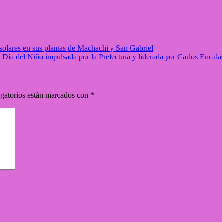
solares en sus plantas de Machachi y San Gabriel
 Día del Niño impulsada por la Prefectura y liderada por Carlos Encal
gatorios están marcados con
*