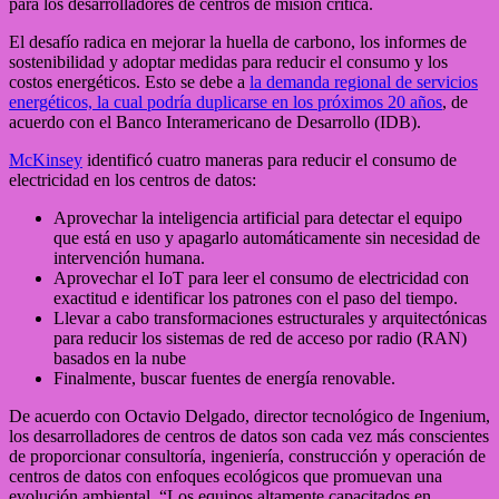
para los desarrolladores de centros de misión crítica.
El desafío radica en mejorar la huella de carbono, los informes de
sostenibilidad y adoptar medidas para reducir el consumo y los
costos energéticos. Esto se debe a
la
demanda regional de servicios
energéticos, la cual podría duplicarse en los próximos 20 años
, de
acuerdo con el Banco Interamericano de Desarrollo (IDB).
McKinsey
identificó cuatro maneras para reducir el consumo de
electricidad en los centros de datos:
Aprovechar la inteligencia artificial para detectar el equipo
que está en uso y apagarlo automáticamente sin necesidad de
intervención humana.
Aprovechar el IoT para leer el consumo de electricidad con
exactitud e identificar los patrones con el paso del tiempo.
Llevar a cabo transformaciones estructurales y arquitectónicas
para reducir los sistemas de red de acceso por radio (RAN)
basados en la nube
Finalmente, buscar fuentes de energía renovable.
De acuerdo con Octavio Delgado, director tecnológico de Ingenium,
los desarrolladores de centros de datos son cada vez más conscientes
de proporcionar consultoría, ingeniería, construcción y operación de
centros de datos con enfoques ecológicos que promuevan una
evolución ambiental. “Los equipos altamente capacitados en