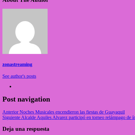
zonastreaming
See author's posts
Post navigation
Anterior
Noches Musicales encendieron las fiestas de Guayaquil
Siguiente
Alcalde Aquiles Alvarez participó en torneo relámpago de í
Deja una respuesta