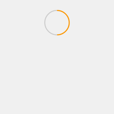
BUSCAR
Buscar
ENTRADAS RECIENTES
AUTOSHOW 2026: LA PARADA OBLIGATORIA
QUE ACELERA EL MERCADO AUTOMOTOR
ECUATORIANO
CASAPLAN MOTORPLAN ACERCA NUEVAS
OPORTUNIDADES PARA CONSTRUIR
PATRIMONIO DESDE LA CAPACIDAD DE
AHORRO
METROCAR RECIBE EL PREMIO A LA
EXCELENCIA COMERCIAL ONSTAR DURANTE LA
CAMPAÑA «MARRAKECH ESTÁ ON»