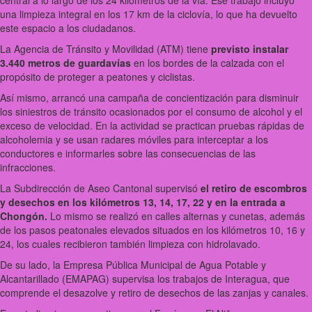
central a lo largo de los 24 kilómetros de la vía. Ese trabajo incluyó
una limpieza integral en los 17 km de la ciclovía, lo que ha devuelto
este espacio a los ciudadanos.
La Agencia de Tránsito y Movilidad (ATM) tiene
previsto instalar
3.440 metros de guardavías
en los bordes de la calzada con el
propósito de proteger a peatones y ciclistas.
Así mismo, arrancó una campaña de concientización para disminuir
los siniestros de tránsito ocasionados por el consumo de alcohol y el
exceso de velocidad. En la actividad se practican pruebas rápidas de
alcoholemia y se usan radares móviles para interceptar a los
conductores e informarles sobre las consecuencias de las
infracciones.
La Subdirección de Aseo Cantonal supervisó
el retiro de escombros
y desechos en los kilómetros 13, 14, 17, 22 y en la entrada a
Chongón.
Lo mismo se realizó en calles alternas y cunetas, además
de los pasos peatonales elevados situados en los kilómetros 10, 16 y
24, los cuales recibieron también limpieza con hidrolavado.
De su lado, la Empresa Pública Municipal de Agua Potable y
Alcantarillado (EMAPAG) supervisa los trabajos de Interagua, que
comprende el desazolve y retiro de desechos de las zanjas y canales.