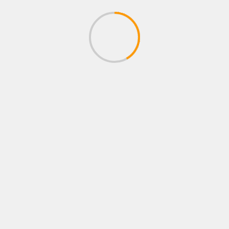
Buscar
ENTRADAS RECIENTES
AUTOSHOW 2026: LA PARADA OBLIGATORIA
QUE ACELERA EL MERCADO AUTOMOTOR
ECUATORIANO
CASAPLAN MOTORPLAN ACERCA NUEVAS
OPORTUNIDADES PARA CONSTRUIR
PATRIMONIO DESDE LA CAPACIDAD DE
AHORRO
METROCAR RECIBE EL PREMIO A LA
EXCELENCIA COMERCIAL ONSTAR DURANTE LA
CAMPAÑA «MARRAKECH ESTÁ ON»
GUAYAQUIL CELEBRA SUS 491 AÑOS: