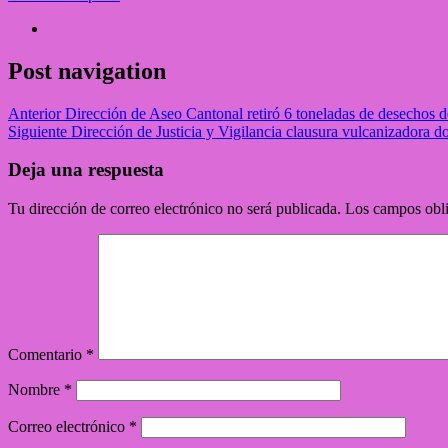
Post navigation
Anterior
Dirección de Aseo Cantonal retiró 6 toneladas de desechos d
Siguiente
Dirección de Justicia y Vigilancia clausura vulcanizadora 
Deja una respuesta
Tu dirección de correo electrónico no será publicada.
Los campos obli
Comentario
*
Nombre
*
Correo electrónico
*