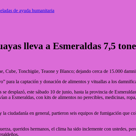
neladas de ayuda humanitaria
ayas lleva a Esmeraldas 7,5 ton
iche, Cube, Tonchigüe, Teaone y Blanco; dejando cerca de 15.000 damni
” para la captación y donación de alimentos y vituallas a los damnific
e desplazó, este sábado 10 de junio, hasta la provincia de Esmeraldas, 
nvían a Esmeraldas, con kits de alimentos no perecibles, medicinas, rop
 la ciudadanía en general, partieron seis equipos de fumigación que col
erza, queridos hermanos, el clima ha sido inclemente con ustedes, pero
eraldeños.