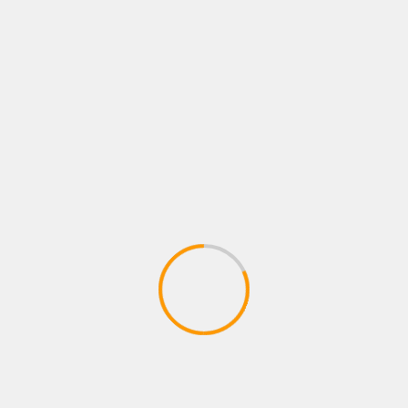
CIUDAD
ENTRETENIMIENTO
METROCAR RECIBE EL PREMIO A LA
EXCELENCIA COMERCIAL ONSTAR DURANTE
LA CAMPAÑA «MARRAKECH ESTÁ ON»
3 de agosto de 2026
zonastreaming
BUSCAR